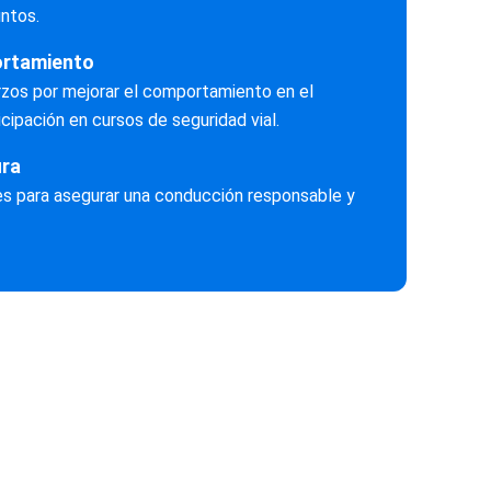
ntos.
rtamiento
rzos por mejorar el comportamiento en el
icipación en cursos de seguridad vial.
ura
es para asegurar una conducción responsable y