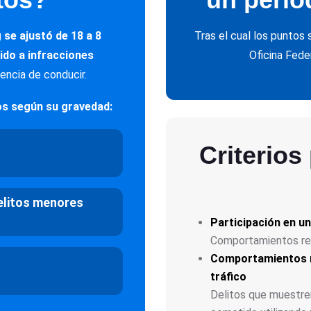
 se ajustó de 18 a 8
Tras el cual los puntos
ido a infracciones
Oficina Fede
icencia de conducir.
tos según su gravedad:
Criterios
elitos menores
Participación en un
Comportamientos repe
Comportamientos re
tráfico
Delitos que muestren