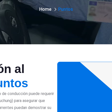
Home
Puntos
ón al
untos
ro de conducción puede requerir
chung) para asegurar que
rrentes puedan demostrar su