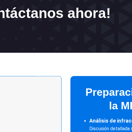
ntáctanos ahora!
Preparac
la M
Análisis de infra
Discusión detallada 