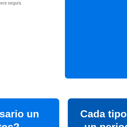
era segura.
sario un
Cada tipo
tos?
un perio